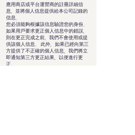
應用商店或平台運營商的註冊詳細信
息，並將個人信息提供給本公司記錄的
信息。
您必須能夠根據該信息驗證您的身份。
如果用戶要求更正個人信息中的錯誤，
則在更正完成之前，我們不會使用或提
供該個人信息。 此外，如果已經向第三
方提供了不正確的個人信息，我們將立
即通知第三方更正結果，以便進行更
正。
本公司應根據用戶或法定代表人的要求
提供“5.”中已註銷或刪除的個人信息。
個人信息的保留和使用期限”，並對其進
行處理，使其無法被查看或用於任何其
他目的。
9.個人信息自動收集裝置的設置、運行
及拒絕相關事項
為了創建帳戶信息，當用戶運行遊戲服